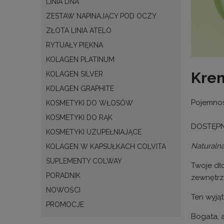
LINIA DNA
ZESTAW NAPINAJĄCY POD OCZY
ZŁOTA LINIA ATELO
RYTUAŁY PIĘKNA
KOLAGEN PLATINUM
Kre
KOLAGEN SILVER
KOLAGEN GRAPHITE
Pojemnoś
KOSMETYKI DO WŁOSÓW
KOSMETYKI DO RĄK
DOSTĘPNY
KOSMETYKI UZUPEŁNIAJĄCE
Naturalna
KOLAGEN W KAPSUŁKACH COLVITA
SUPLEMENTY COLWAY
Twoje dło
PORADNIK
zewnętrz
NOWOŚCI
Ten wyją
PROMOCJE
Bogata, 