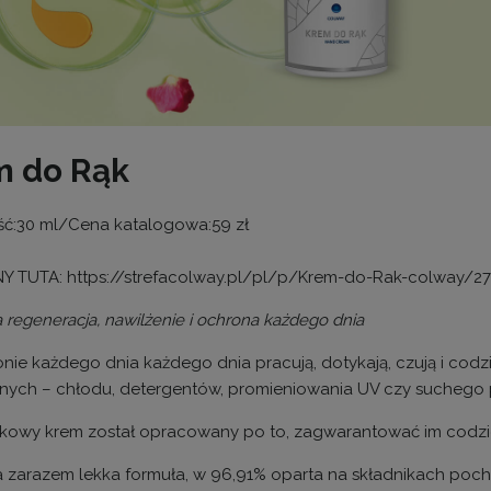
m do Rąk
ć:30 ml/Cena katalogowa:59 zł
 TUTA: https://strefacolway.pl/pl/p/Krem-do-Rak-colway/2
 regeneracja, nawilżenie i ochrona każdego dnia
nie każdego dnia każdego dnia pracują, dotykają, czują i codz
nych – chłodu, detergentów, promieniowania UV czy suchego 
tkowy krem został opracowany po to, zagwarantować im codzie
a zarazem lekka formuła, w 96,91% oparta na składnikach poch