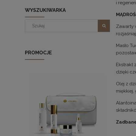
i regener
WYSZUKIWARKA
MĄDROŚ
Zawarty w
rozjaśnia
Masło Tu
PROMOCJE
pozostawi
Ekstrakt
dzięki cz
Olej z dz
miękkiej,
Alantoina
składnik
Zadbane 