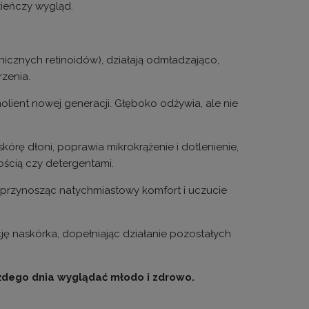
zieńczy wygląd.
anicznych retinoidów), działają odmładzająco,
rzenia.
ient nowej generacji. Głęboko odżywia, ale nie
rę dłoni, poprawia mikrokrążenie i dotlenienie,
hością czy detergentami.
ią, przynosząc natychmiastowy komfort i uczucie
cję naskórka, dopełniając działanie pozostałych
żdego dnia wyglądać młodo i zdrowo.