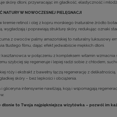
uje skórę dłoni, przywracając im gładkość, elastyczność i młod
Ć NATURY W NOWOCZESNEJ PIELĘGNACJI
 kremie retinol i olej z kopru morskiego (naturalne źródło bot
ją, wygładzają i poprawiają strukturę skóry, redukując oznaki sta
cuma z owoców palmy amazońskiej to naturalny luksusowy emol
a tłustego filmu, dając efekt jedwabiście miękkich dłoni.
 z kasztanowca w połączeniu z kompleksem witamin wzmacnia skó
emu szybciej się regeneruje i lepiej radzi sobie z chłodem, suc
ikiej róży i ekstrakt z bawełny łączą regenerację z delikatnośc
 gładkiej skóry – bez lepkości i obciążenia.
 i gliceryna intensywnie nawilżają, koją i wspomagają regenera
ów.
dłonie to Twoja najpiękniejsza wizytówka – pozwól im ka