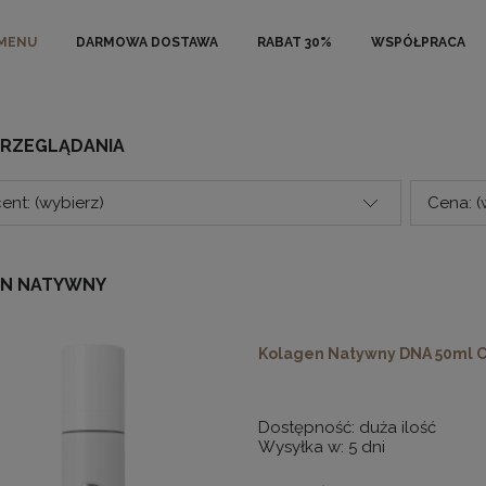
MENU
DARMOWA DOSTAWA
RABAT 30%
WSPÓŁPRACA
PRZEGLĄDANIA
ent: (wybierz)
Cena: (
N NATYWNY
Kolagen Natywny DNA 50ml 
Dostępność:
duża ilość
Wysyłka w:
5 dni