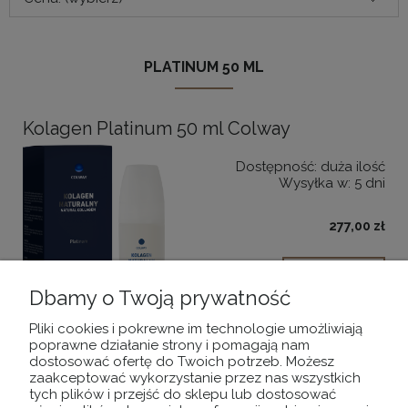
PLATINUM 50 ML
Kolagen Platinum 50 ml Colway
Dostępność:
duża ilość
Wysyłka w:
5 dni
277,00 zł
DO KOSZYKA
Dbamy o Twoją prywatność
Pliki cookies i pokrewne im technologie umożliwiają
poprawne działanie strony i pomagają nam
dostosować ofertę do Twoich potrzeb. Możesz
zaakceptować wykorzystanie przez nas wszystkich
tych plików i przejść do sklepu lub dostosować
POMOC