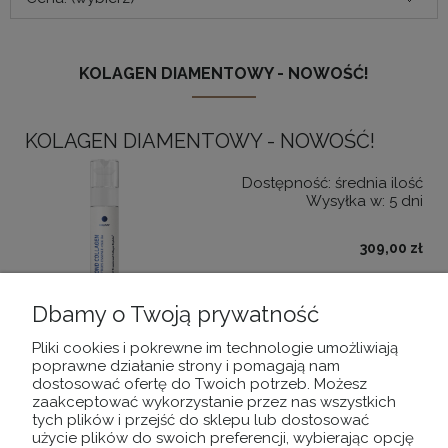
KOLAGEN DIAMENTOWY - NOWOŚĆ!
KOLAGEN DIAMENTOWY - NOWOŚĆ!
Dostępność:
średnia ilość
Wysyłka w:
5 dni
309,00 zł
DO KOSZYKA
Dbamy o Twoją prywatność
Pliki cookies i pokrewne im technologie umożliwiają
poprawne działanie strony i pomagają nam
dostosować ofertę do Twoich potrzeb. Możesz
zaakceptować wykorzystanie przez nas wszystkich
POMOC
tych plików i przejść do sklepu lub dostosować
użycie plików do swoich preferencji, wybierając opcję