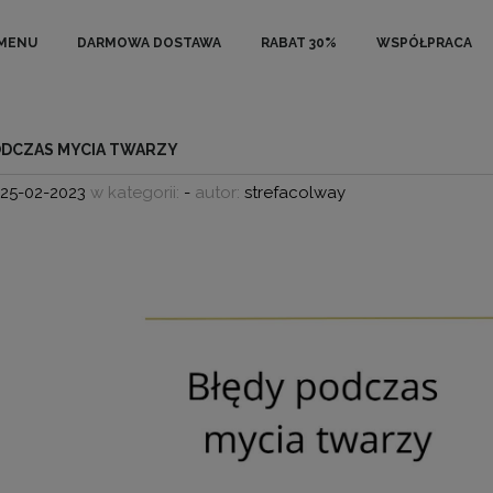
MENU
DARMOWA DOSTAWA
RABAT 30%
WSPÓŁPRACA
ODCZAS MYCIA TWARZY
25-02-2023
w kategorii:
-
autor:
strefacolway