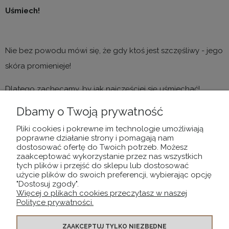
Uśmiech!
Nie bez powodu mówi się, że gdy ktoś jest szczęśliwy - jego
skóra promienieje!
Dlatego zachęcamy, by jak najczęściej się uśmiechać!
Relaks i pozytywne nastawienie to najlepszy sposób na
Dbamy o Twoją prywatność
ograniczenie wpływu stresu na skórę.
Pliki cookies i pokrewne im technologie umożliwiają
poprawne działanie strony i pomagają nam
dostosować ofertę do Twoich potrzeb. Możesz
zaakceptować wykorzystanie przez nas wszystkich
POMOC
tych plików i przejść do sklepu lub dostosować
użycie plików do swoich preferencji, wybierając opcję
"Dostosuj zgody".
Więcej o plikach cookies przeczytasz w naszej
MOJE KONTO
Polityce prywatności.
PŁATNOŚCI I DOSTAWA
ZAAKCEPTUJ TYLKO NIEZBĘDNE