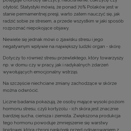
potęguje choroby tarczycy, nadciśnienie, cukrzycę czy
otyłość. Statystyki mówią, że ponad 70% Polaków jest w
stanie permamentnej presji, warto zatem nauczyć się, jak
radzić sobie ze stresem, a przede wszystkim w jaki sposób
rozpoznać niepokojące objawy.
Niewiele się jednak mówi o zjawisku stresu i jego
negatywnym wpływie na największy ludzki organ - skórę.
Dotyczy to również stresu przewlekłego, który towarzyszy
np. w domu czy w pracy, jak i radykalnych zdarzeń
wywołujących emocjonalny wstrząs.
Na szczęście niechciane zmiany zachodzące w skórze
można odwrócić.
Liczne badania pokazują, że osoby mające wysoki poziom
hormonu stresu, czyli kortyzolu - ich skóra jest znacznie
bardziej sucha, cieńsza i ziemista. Zwiększona produkcja
tego hormonu powoduje zmniejszenie się warstwy
lipidowej, która chroni naskórek przed odparowaniem z