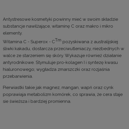
Antystresowe kosmetyki powinny mieć w swoim składzie
substancje nawilżające, witaminę C oraz makro i mikro
elementy.
T
m
Witamina C - Superox - C
pozyskiwana z australijskiej
śliwki kakadu, dostarcza przeciwutleniaczy, niezbednych w
walce ze starzeniem się skóry. Wykazuje również działanie
antyrodnikowe. Stymuluje pro-kolagen I i syntezę kwasu
hialuronowego; wygładza zmarszczki oraz rozjaśnia
przebarwienia.
Pierwiastki takie jak magnez, mangan, wapń oraz cynk
poprawiaja metabolizm komórek, co sprawia, że cera staje
sie świeższa i bardziej promienna.