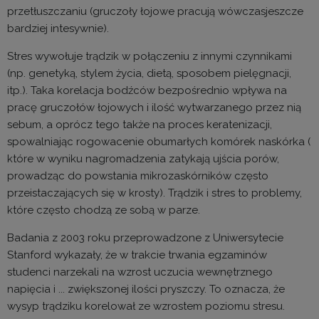
przetłuszczaniu (gruczoły łojowe pracują wówczasjeszcze
bardziej intesywnie).
Stres wywołuje trądzik w połączeniu z innymi czynnikami
(np. genetyką, stylem życia, dietą, sposobem pielęgnacji,
itp.). Taka korelacja bodźców bezpośrednio wpływa na
pracę gruczołów łojowych i ilość wytwarzanego przez nią
sebum, a oprócz tego także na proces keratenizacji,
spowalniając rogowacenie obumarłych komórek naskórka (
które w wyniku nagromadzenia zatykają ujścia porów,
prowadząc do powstania mikrozaskórników często
przeistaczających się w krosty). Trądzik i stres to problemy,
które często chodzą ze sobą w parze.
Badania z 2003 roku przeprowadzone z Uniwersytecie
Stanford wykazały, że w trakcie trwania egzaminów
studenci narzekali na wzrost uczucia wewnętrznego
napięcia i ... zwiększonej ilości pryszczy. To oznacza, że
wysyp trądziku korelował ze wzrostem poziomu stresu.