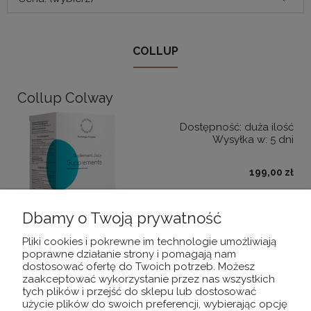
COLLUP
Collup Colway
Dostępność:
duża ilość
Wysyłka w:
5 dni
199,00 zł
DO KOSZYKA
Dbamy o Twoją prywatność
Pliki cookies i pokrewne im technologie umożliwiają
poprawne działanie strony i pomagają nam
dostosować ofertę do Twoich potrzeb. Możesz
zaakceptować wykorzystanie przez nas wszystkich
POMOC
tych plików i przejść do sklepu lub dostosować
użycie plików do swoich preferencji, wybierając opcję