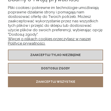
MOJE KONTO
Pliki cookies i pokrewne im technologie umożliwiają
poprawne działanie strony i pomagają nam
dostosować ofertę do Twoich potrzeb. Możesz
PŁATNOŚCI I DOSTAWA
zaakceptować wykorzystanie przez nas wszystkich
tych plików i przejść do sklepu lub dostosować
użycie plików do swoich preferencji, wybierając opcję
INFORMACJE
"Dostosuj zgody".
Więcej o plikach cookies przeczytasz w naszej
Polityce prywatności.
O NAS
ZAAKCEPTUJ TYLKO NIEZBĘDNE
POKAŻ PEŁNĄ WERSJĘ STRONY
DOSTOSUJ ZGODY
Sklep internetowy Shoper.pl
ZAAKCEPTUJ WSZYSTKIE